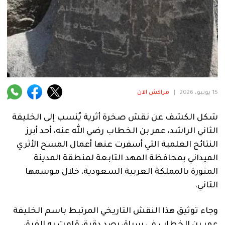
فنية
منوعة
آراء
15 يونيو، 2026
|
مراكش الآن
.
شكل الكشف عن نقش صخرة أثرية يُنسب إلى الخليفة
الثاني الراشد، عمر بن الخطاب رضي الله عنه، أحد أبرز
النتائج العلمية التي أسفرت عنها أعمال المسح الأثري
الميداني بمحافظة المهد التابعة لمنطقة المدينة
المنورة بالمملكة العربية السعودية، خلال موسمها
الثاني.
وجاء توثيق هذا النقش التاريخي المرتبط باسم الخليفة
عمر بن الخطاب في سياق رصد دقيق قامت به الفرق